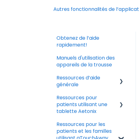
Autres fonctionnalités de l’applicat
Obtenez de l’aide
rapidement!
Manuels d'utilisation des
appareils de la trousse
Ressources d’aide
générale
Ressources pour
Télécharger et installer
patients utilisant une
l'application
tablette Aetonix
Gérer les paramètres
Ressources pour les
de votre compte
Mesurer les signes
patients et les familles
vitaux
Solutions aux problèmes
utilisant aTouchAway