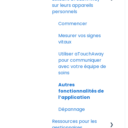
d’installation
Communiquer avec
sur leurs appareils
votre équipe de soins
personnels
Dépannage et
Commencer
questions fréquentes
Mesurer vos signes
vitaux
Utiliser aTouchAway
pour communiquer
avec votre équipe de
soins
Autres
fonctionnalités de
l’application
Dépannage
Ressources pour les
gestionnaires