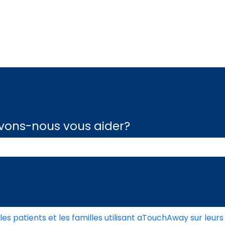
raductions
ons-nous vous aider?
 de recherche est vide.
es patients et les familles utilisant aTouchAway sur leur